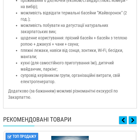
проживання 6 діб/ночей (економ/стандарт/люкс номери -
на вибір);
можливість відвідати термальні басейни "Жайворонок" (2
год.);
можливість побувати на дегустації натуральних
закарпатських вин;
щоденне користування: прісний басейн + басейн з теплою
ропою + джакузі + чани + сауна;
пляжні лежаки, навіси від сонця, зонтики, Wi-Fi, бесідки,
мангали;
кухні (для самостійного приготування їжі), дитячий
майданчик, паркінг;
супровід керівником групи, організаційні витрати, свій
електрогенератор.
Додатково (за бажанням) можливі різноманітні екскурсії по
Закарпаттю.
РЕКОМЕНДОВАНІ ТОВАРИ
ТОП ПРОДАЖУ