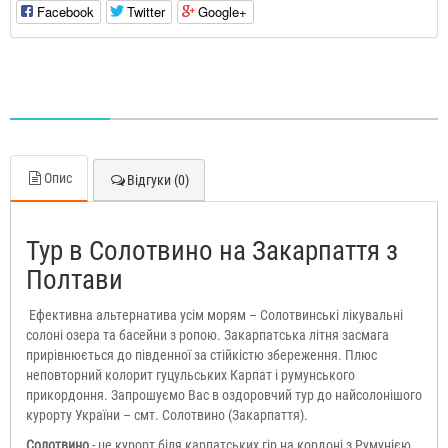
Facebook
Twitter
Google+
Опис
Відгуки (0)
Тур в Солотвино на Закарпаття з
Полтави
Ефективна альтернатива усім морям – Солотвинські лікувальні
солоні озера та басейни з ропою. Закарпатська літня засмага
прирівнюється до південної за стійкістю збереження. Плюс
неповторний колорит гуцульських Карпат і румунського
прикордоння. Запрошуємо Вас в оздоровчий тур до найсолонішого
курорту України – смт. Солотвино (Закарпаття).
Солотвино
- це курорт біля карпатських гір на кордоні з Румунією.