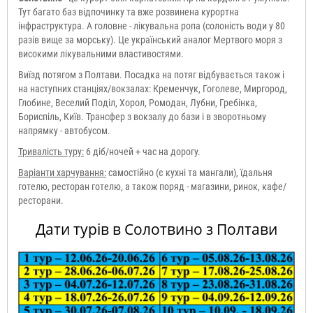
Тут багато баз відпочинку та вже розвинена курортна
інфраструктура. А головне - лікувальна ропа (солоність води у 80
разів вище за морську). Це український аналог Мертвого моря з
високими лікувальними властивостями.
Виїзд потягом з Полтави. Посадка на потяг відбувається також і
на наступних станціях/вокзалах: Кременчук, Гоголеве, Миргород,
Глобине, Веселий Поділ, Хорол, Ромодан, Лубни, Гребінка,
Бориспіль, Київ. Трансфер з вокзалу до бази і в зворотньому
напрямку - автобусом.
Тривалість туру:
6 діб/ночей + час на дорогу.
Варіанти харчування:
самостійно (є кухні та мангали), їдальня
готелю, ресторан готелю, а також поряд - магазини, ринок, кафе/
ресторани.
Дати турів в Солотвино з Полтави