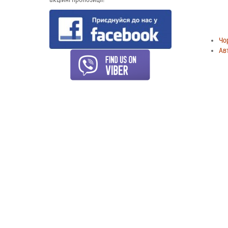
Чо
Ав