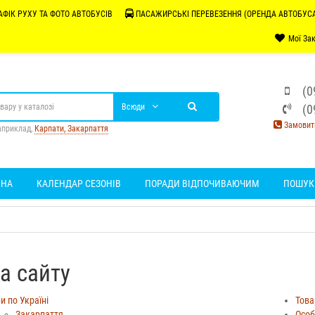
АФІК РУХУ ТА ФОТО АВТОБУСІВ
ПАСАЖИРСЬКІ ПЕРЕВЕЗЕННЯ (ОРЕНДА АВТОБУС
Мої Зак
(0
(0
Всюди
Замовити
априклад,
Карпати, Закарпаття
ВНА
КАЛЕНДАР СЕЗОНІВ
ПОРАДИ ВІДПОЧИВАЮЧИМ
ПОШУК 
а сайту
и по Україні
Това
Закарпаття
Особ