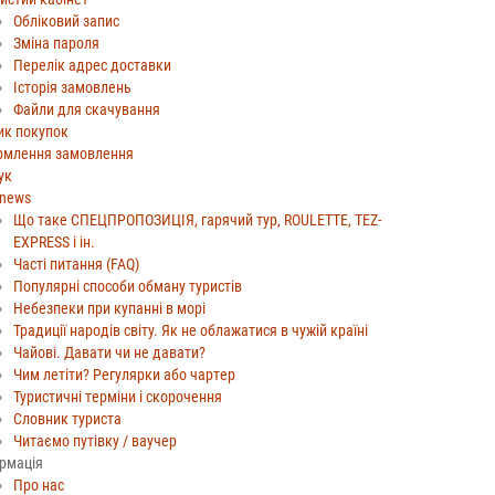
Обліковий запис
Зміна пароля
Перелік адрес доставки
Історія замовлень
Файли для скачування
к покупок
рмлення замовлення
ук
_news
Що таке СПЕЦПРОПОЗИЦIЯ, гарячий тур, ROULETTE, TEZ-
EXPRESS і ін.
Часті питання (FAQ)
Популярні способи обману туристів
Небезпеки при купанні в морі
Традиції народів світу. Як не облажатися в чужій країні
Чайові. Давати чи не давати?
Чим летіти? Регулярки або чартер
Туристичні терміни і скорочення
Словник туриста
Читаємо путівку / ваучер
рмація
Про нас