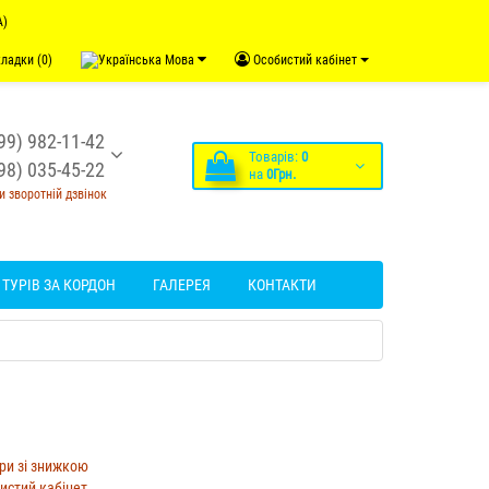
А)
ладки (0)
Мова
Особистий кабінет
99) 982-11-42
Товарів:
0
98) 035-45-22
на
0Грн.
 зворотній дзвінок
ТУРІВ ЗА КОРДОН
ГАЛЕРЕЯ
КОНТАКТИ
ри зі знижкою
истий кабінет