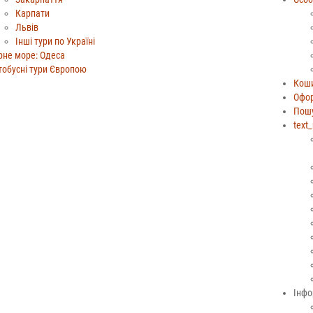
Карпати
Львів
Інші тури по Україні
рне море: Одеса
тобусні тури Європою
Коши
Офо
Пош
text
Інфо