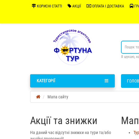
КОРИСНІ СТАТТІ
АКЦІЇ
ОПЛАТА І ДОСТАВКА
ГР
Я шукаю, н
КАТЕГОРІЇ
ГОЛО
Мапа сайту
Акції та знижки
Мап
На даний час відсутні знижки на тури та/або
Тур
акційні пропозиції!